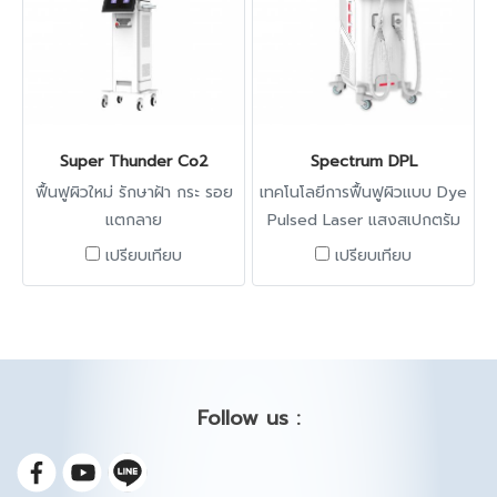
รักษา -ปัญหาเม็ดสีผิวเมลานิน
กำจัดขนได้ทุกสภาพผิว รวมถึง
-ลดเลือนรอยสิว รอยแผลเป็น
การรักษารอยจากเม็ดสีและรอย
หลุมสิว ไฝ ฝ้า กระ -Skin
จากเส้นเลือดดำ เช่น เส้นเลือด
rejuvenation, -ลบรอยสัก -ผิว
ดำบริเวณขา รวมทั้งปัญหาผิว
ขาวกระจ่างใสขึ้น -ผิวเรียบเนียน
ต่างๆ ด้วยเลเซอร์ความยาวคลื่น
คุณสมบัติเครื่อง PICO TECH
755, 1064 nm ปล่อยลำแสง
Super Thunder Co2
Spectrum DPL
LASER -พลังงาน double
อย่างรวดเร็วและให้ผลลัพธ์ที่
ฟื้นฟูผิวใหม่ รักษาฝ้า กระ รอย
เทคโนโลยีการฟื้นฟูผิวแบบ Dye
shots -มาพร้อมกับ
ยอดเยี่ยม และดีกว่าในท้อง
แตกลาย
Pulsed Laser แสงสเปกตรัม
wavelength ที่หลากหลาย
ตลาด ด้วย 755 nm คุณสมบัติ
ชนิดแคบในระยะ 100 นาโนเมตร
เปรียบเทียบ
เปรียบเทียบ
532nm, 1064nm,
ของเครื่อง Q-switch Nd: YAG
เครื่องจะปล่อยพลังงานแสงที่มี
585nm,650nm -มีหัวยิง
Laser -เครื่องทนทาน Lamp
ค่าพลังงานในระยะ
เลเซอร์ fractional tip และ
จาก UK -พลังงาน 1,000
ความยาวคลื่น 500-600 นาโน
cellular tip -การันตีสามารถยิง
มิลลิจูล -การันตี 3 ล้านshots
เมตร และ 550-650 นาโนเมตร
เลเซอร์ได้ถึง 20 ล้านช็อต
ใช้งานง่าย ข้อดีโดดเด่นเฉพาะ
ที่สามารถถูกดูดเข้าไปในเม็ด
ของเครื่อง Q-switch Nd: YAG
Follow us :
เลือด แล้วเปลี่ยนเป็นพลังงาน
Laser -รวดเร็วขึ้น ยิงเลเซอร์คู่
ความร้อนเพื่อทำให้เกิดการฝ่อ
อัตราการยิงปรับได้สูงถึง 10
ตัวของเส้นเลือด รอยแดงที่เกิด
Hz ช่วยให้การรักษาเร็วและรับ