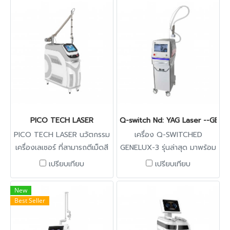
PICO TECH LASER
Q-switch Nd: YAG Laser --GENE
PICO TECH LASER นวัตกรรม
เครื่อง Q-SWITCHED
เครื่องเลเซอร์ ที่สามารถตีเม็ดสี
GENELUX-3 รุ่นล่าสุด มาพร้อม
เมลานินในผิวหนัง โดยทำให้เป้า
หัวยิง 5 หัว 1064-FO, 1064-
เปรียบเทียบ
เปรียบเทียบ
หมายให้เม็ดสีแตกละเอียดเพื่อ
F50, 532-F50, fractional tip,
ลบออกไป และลดความเสียหาย
non-invasive tattoo removal
New
ของเนื้อเยื่อโดยรอบอย่างมี
tip สามารถรักษาฝ้า กระ จุด
Best Seller
ประสิทธิภาพ อย่างที่ไม่มีเครื่อง
ด่างดำ สีผิวไม่สม่ำเสมอ กระชับ
เลเซอร์ไหนทำได้ เหมาะสำหรับ
รูขุมขน ปาน รอยสัก สามารถ