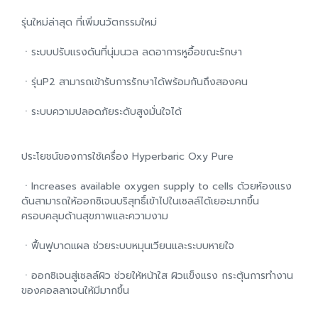
รุ่นใหม่ล่าสุด ที่เพิ่มนวัตกรรมใหม่
ㆍระบบปรับแรงดันที่นุ่มนวล ลดอาการหูอื้อขณะรักษา
ㆍรุ่นP2 สามารถเข้ารับการรักษาได้พร้อมกันถึงสองคน
ㆍระบบความปลอดภัยระดับสูงมั่นใจได้
ประโยชน์ของการใช้เครื่อง Hyperbaric Oxy Pure
ㆍIncreases available oxygen supply to cells ด้วยห้องแรง
ดันสามารถให้ออกซิเจนบริสุทธิ์เข้าไปในเซลล์ได้เยอะมากขึ้น
ครอบคลุมด้านสุขภาพและความงาม
ㆍฟื้นฟูบาดแผล ช่วยระบบหมุนเวียนและระบบหายใจ
ㆍออกซิเจนสู่เซลล์ผิว ช่วยให้หน้าใส ผิวแข็งแรง กระตุ้นการทำงาน
ของคอลลาเจนให้มีมากขึ้น