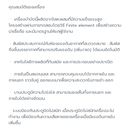
คุณสมบัติของเครื่อง
ㆍ เครื่องบำบัดนี้ผลิตจากโลหะผสมที่มีความแข็งแรงสูง :
โครงสร้างผ่านการทดสอบโดยวิธี Finite element เพื่อสร้างความ
น่าเชื่อถือ และมีมาตรฐานให้แก่ผู้ใช้งาน
ㆍสัมผัสประสบการณ์กับห้องแรงดันอากาศที่สะดวกสบาย : สัมผัส
ถึงชั้นบรรยากาศที่สามารถปรับแรงดัน (เพิ่ม/ลด) ได้แบบอัตโนมัติ
ㆍ เทคโนโลยีการผลิตที่ทันสมัย และการประกอบอย่างปราณีต
ㆍ ภายในเป็นสแตนเลส สามารถควบคุมระบบได้จากภายใน และ
ภายนอก ราวจับคู่ ออกแบบมาเพื่อความสะดวกในการเข้า-ออก
ㆍ บานประตูมีความโปร่งใส สามารถมองเห็นทั้งภายนอก และ
ภายในได้อย่างชัดเจน
ㆍระบบป้องกันประตูปิดไม่สนิท เมื่อประตูปิดไม่สนิทเครื่องจะไม่
ทำงาน เพื่อป้องกันความเสียหายของเครื่องเมื่อมีแรงดันภายใน
เพิ่มขึ้น